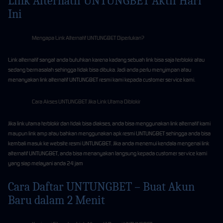
Link Alternatif UNTUNGBET Aktif Hari
Ini
Mengapa Link Alternatif UNTUNGBET Diperlukan?
Link alternatif sangat anda butuhkan karena kadang sebuah link bisa saja terblokir atau
sedang bermasalah sehingga tidak bisa dibuka. Jadi anda perlu menyimpan atau
menanyakan link alternatif UNTUNGBET resmi kami kepada customer service kami.
Cara Akses UNTUNGBET Jika Link Utama Diblokir
Jika link utama terblokir dan tidak bisa diakses, anda bisa menggunakan link alternatif kami
maupun link amp atau bahkan menggunakan apk resmi UNTUNGBET sehingga anda bisa
kembali masuk ke website resmi UNTUNGBET. Jika anda menemui kendala mengenai link
alternatif UNTUNGBET, anda bisa menanyakan langsung kepada customer service kami
yang siap melayani anda 24 jam
Cara Daftar UNTUNGBET – Buat Akun
Baru dalam 2 Menit