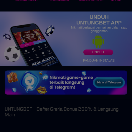
UNDUH
UNTUNGBET APP
Nikmati berbagai permainan dalam satu
genggaman
UNDUH
PANDUAN INSTALASI
UNTUNGBET – Daftar Gratis, Bonus 200% & Langsung
Main