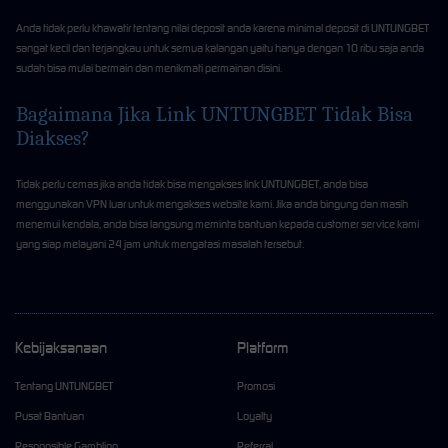
Anda tidak perlu khawatir tentang nilai deposit anda karena minimal deposit di UNTUNGBET
sangat kecil dan terjangkau untuk semua kalangan yaitu hanya dengan 10 ribu saja anda
sudah bisa mulai bermain dan menikmati permainan disini.
Bagaimana Jika Link UNTUNGBET Tidak Bisa
Diakses?
Tidak perlu cemas jika anda tidak bisa mengakses link UNTUNGBET, anda bisa
menggunakan VPN luar untuk mengakses website kami. Jika anda bingung dan masih
menemui kendala, anda bisa langsung meminta bantuan kepada customer service kami
yang siap melayani 24 jam untuk mengatasi masalah tersebut.
Kebijaksanaan
Platform
Tentang UNTUNGBET
Promosi
Pusat Bantuan
Loyalty
Responsible Gambling
Referral