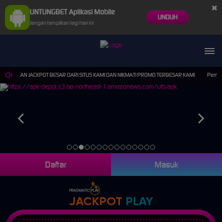
×
UNTUNGBET Aplikasi Mobile
UNDUH
Jangan tampilkan lagi hari ini
ENANGKAN JACKPOT BESAR DARI SITUS KAMI DAN NIKMATI PROMO TERBESAR KAMI
Pemelihar
Daftar
Masuk
JACKPOT
PLAY