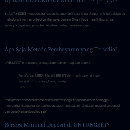
Apakah UNTUNGBET Aman dan Terpercaya?
Ya, UNTUNGBET menggunakan sistem keamanan tingkat tinggi dengan enkripsi data untuk
melindungi informasi pribadi dan transaksi pemain. Situs ini juga memiliki lisensi resmi
sehingga dapat menjamin fair play dalam setiap permainannya.
Apa Saja Metode Pembayaran yang Tersedia?
UNTUNGBET mendukung berbagai metode pembayaran, seperti:
Transfer bank (BCA, Mandiri, BRI, BNI dan masih bank lainnya).
E-wallet (OVO, GoPay, Dana, LinkAja)
QRIS
Serta proses transaksi deposit dan withdraw sangat cepat dan aman, sehingga
memberikan kenyamanan dan kepercayaan kepada pemain dalam melakukan deposit
dan penarikan saldo setiap saat.
Berapa Minimal Deposit di UNTUNGBET?