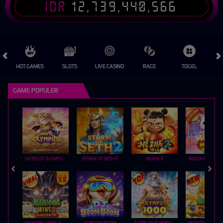
IDR
12,739,440,566
HOT GAMES
SLOTS
LIVE CASINO
RACE
TOGEL
OL
GAME POPULER
GATES OF OLYMPUS POP
STORM OF SETH 2
NEZHA 2
MOCHI MANIA 1
MAHJONG WINS 3 – BLACK SCATTER
DJ BOOM BOOM
GATES OF OLYMPUS 1000