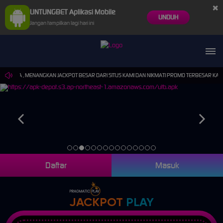
×
UNTUNGBET Aplikasi Mobile
UNDUH
Jangan tampilkan lagi hari ini
ONESIA , MENANGKAN JACKPOT BESAR DARI SITUS KAMI DAN NIKMATI PROMO TERBESAR KAMI
Daftar
Masuk
JACKPOT
PLAY