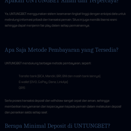
Apakah UNTUNGBET Aman dan Terpercaya?
Ya, UNTUNGBET menggunakan sistem keamanan tingkat tinggi dengan enkripsi data untuk
melindungi informasi pribadi dan transaksi pemain. Situs ini juga memiliki lisensi resmi
sehingga dapat menjamin fair play dalam setiap permainannya.
Apa Saja Metode Pembayaran yang Tersedia?
UNTUNGBET mendukung berbagai metode pembayaran, seperti:
Transfer bank (BCA, Mandiri, BRI, BNI dan masih bank lainnya).
E-wallet (OVO, GoPay, Dana, LinkAja)
QRIS
Serta proses transaksi deposit dan withdraw sangat cepat dan aman, sehingga
memberikan kenyamanan dan kepercayaan kepada pemain dalam melakukan deposit
dan penarikan saldo setiap saat.
Berapa Minimal Deposit di UNTUNGBET?