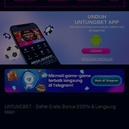
UNDUH
UNTUNGBET APP
Nikmati berbagai permainan dalam satu
genggaman
UNDUH
PANDUAN INSTALASI
UNTUNGBET – Daftar Gratis, Bonus 200% & Langsung
Main