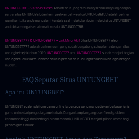
UNTUNGBET88 – Versi Slot Resmi
Adalah situs yang terhubung secara langsung dengan
server situs UNTUNGBET, dan kami pastikan bahwa situs UNTUNGBET88 adalah partner
resmi kami. Jika anda mengalami kendala saat melakukan login melalui situs UNTUNGBET,
anda bisa mengakses alternatif melalui UNTUNGBET88.
UNTUNGBET777 & UNTUNGBET77 – Link Mirror Aktif
Situs UNTUNGBET77 atau
UNTUNGBET777 adalah partner resmi yang sudah bergabung cukup lama dengan situs
untungbet sejak tahun 2019.
UNTUNGBET77
atau
UNTUNGBET777
sudah menjadi bagian
untungbet untuk memudahkan seluruh pemain situs untungbet melakukan login dengan
mudah..
FAQ Seputar Situs UNTUNGBET
Apa itu UNTUNGBET?
UNTUNGBET adalah platform game online terpercaya yang menyediakan berbagai jenis
game online dari penyedia game terbaik. Dengan tampilan yang user-friendly, sistem
keamanan tinggi, dan berbagai promo menarik, UNTUNGBET menjadi pilihan utama bagi
pecinta game online.