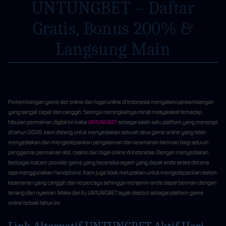
UNTUNGBET – Daftar
Gratis, Bonus 200% &
Langsung Main
Perkembangan game slot online dan togel online di Indonesia mengalami perkembangan
yang sangat cepat dan canggih. Seiringa meningkatnya minat masyarakat terhadap
hiburan permainan digital ini maka
UNTUNGBET
sebagai salah satu platform yang menonjol
di tahun 2026, kami datang untuk menyediakan sebuah situs game online yang telah
menyediakan dan mengedepankan pengalaman dan keamanan bermain bagi seluruh
penggemar permainan slot, casino dan togel online di Indonesia. Dengan menyediakan
berbagai macam provider game yang beraneka ragam yang dapat anda akses dimana
saja menggunakan handphone. Kami juga tidak melupakan untuk mengedepankan sistem
keamanan yang canggih dan terpercaya sehingga menjamin anda dapat bermain dengan
tenang dan nyaman. Maka dari itu UNTUNGBET layak disebut sebagai platform game
online terbaik tahun ini.