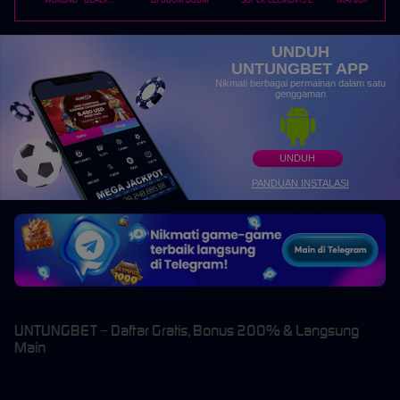
UNDUH
UNTUNGBET APP
Nikmati berbagai permainan dalam satu
genggaman
UNDUH
PANDUAN INSTALASI
UNTUNGBET – Daftar Gratis, Bonus 200% & Langsung
Main