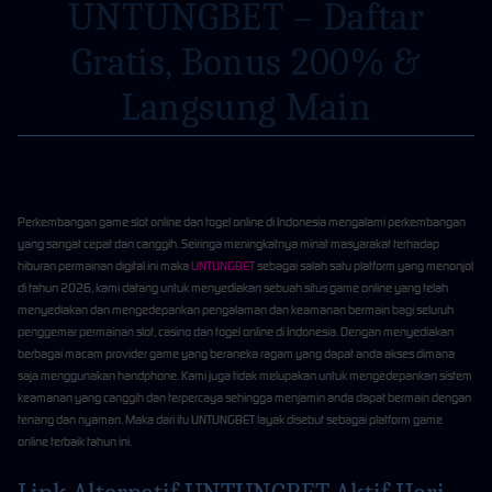
UNTUNGBET – Daftar
Gratis, Bonus 200% &
Langsung Main
Perkembangan game slot online dan togel online di Indonesia mengalami perkembangan
yang sangat cepat dan canggih. Seiringa meningkatnya minat masyarakat terhadap
hiburan permainan digital ini maka
UNTUNGBET
sebagai salah satu platform yang menonjol
di tahun 2026, kami datang untuk menyediakan sebuah situs game online yang telah
menyediakan dan mengedepankan pengalaman dan keamanan bermain bagi seluruh
penggemar permainan slot, casino dan togel online di Indonesia. Dengan menyediakan
berbagai macam provider game yang beraneka ragam yang dapat anda akses dimana
saja menggunakan handphone. Kami juga tidak melupakan untuk mengedepankan sistem
keamanan yang canggih dan terpercaya sehingga menjamin anda dapat bermain dengan
tenang dan nyaman. Maka dari itu UNTUNGBET layak disebut sebagai platform game
online terbaik tahun ini.