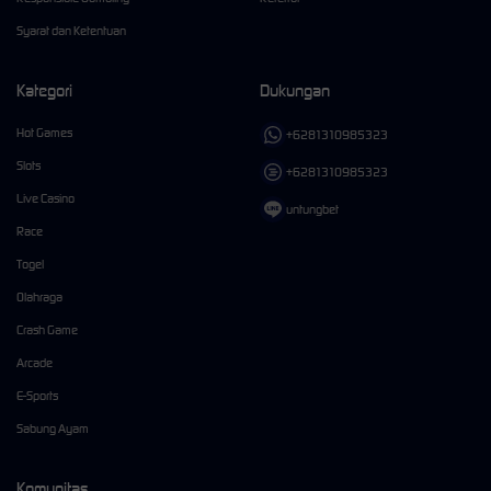
Syarat dan Ketentuan
Kategori
Dukungan
Hot Games
+6281310985323
Slots
+6281310985323
Live Casino
untungbet
Race
Togel
Olahraga
Crash Game
Arcade
E-Sports
Sabung Ayam
Komunitas