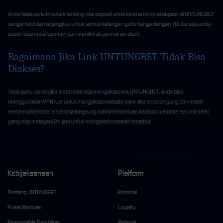
Anda tidak perlu khawatir tentang nilai deposit anda karena minimal deposit di UNTUNGBET
sangat kecil dan terjangkau untuk semua kalangan yaitu hanya dengan 10 ribu saja anda
sudah bisa mulai bermain dan menikmati permainan disini.
Bagaimana Jika Link UNTUNGBET Tidak Bisa
Diakses?
Tidak perlu cemas jika anda tidak bisa mengakses link UNTUNGBET, anda bisa
menggunakan VPN luar untuk mengakses website kami. Jika anda bingung dan masih
menemui kendala, anda bisa langsung meminta bantuan kepada customer service kami
yang siap melayani 24 jam untuk mengatasi masalah tersebut.
Kebijaksanaan
Platform
Tentang UNTUNGBET
Promosi
Pusat Bantuan
Loyalty
Responsible Gambling
Referral