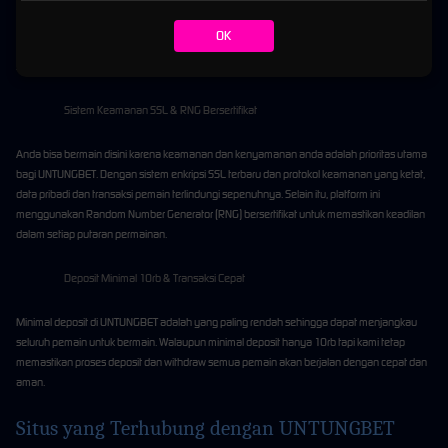
variasi game slot online, live casino, tembak ikan, togel online dan masih banyak lagi.
Permainan slot online tersedia dengan jumlah yang sangat banyak provider terkenal dan
OK
terpercaya dan ternama dimulai dari Pragmatic Play, PG Soft, Habanero, dan Microgaming,
Spadegaming, Joker, dan masih banyak lagi emua tersedia di UNTUNGBET.
Sistem Keamanan SSL & RNG Bersertifikat
Anda bisa bermain disini karena keamanan dan kenyamanan anda adalah prioritas utama
bagi UNTUNGBET. Dengan sistem enkripsi SSL terbaru dan protokol keamanan yang ketat,
data pribadi dan transaksi pemain terlindungi sepenuhnya. Selain itu, platform ini
menggunakan Random Number Generator (RNG) bersertifikat untuk memastikan keadilan
dalam setiap putaran permainan.
Deposit Minimal 10rb & Transaksi Cepat
Minimal deposit di UNTUNGBET adalah yang paling rendah sehingga dapat menjangkau
seluruh pemain untuk bermain. Walaupun minimal deposit hanya 10rb tapi kami tetap
memastikan proses deposit dan withdraw semua pemain akan berjalan dengan cepat dan
aman.
Situs yang Terhubung dengan UNTUNGBET