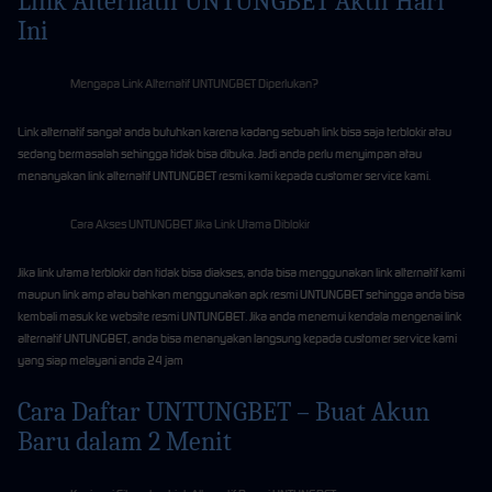
Link Alternatif UNTUNGBET Aktif Hari
Ini
Mengapa Link Alternatif UNTUNGBET Diperlukan?
Link alternatif sangat anda butuhkan karena kadang sebuah link bisa saja terblokir atau
sedang bermasalah sehingga tidak bisa dibuka. Jadi anda perlu menyimpan atau
menanyakan link alternatif UNTUNGBET resmi kami kepada customer service kami.
Cara Akses UNTUNGBET Jika Link Utama Diblokir
Jika link utama terblokir dan tidak bisa diakses, anda bisa menggunakan link alternatif kami
maupun link amp atau bahkan menggunakan apk resmi UNTUNGBET sehingga anda bisa
kembali masuk ke website resmi UNTUNGBET. Jika anda menemui kendala mengenai link
alternatif UNTUNGBET, anda bisa menanyakan langsung kepada customer service kami
yang siap melayani anda 24 jam
Cara Daftar UNTUNGBET – Buat Akun
Baru dalam 2 Menit