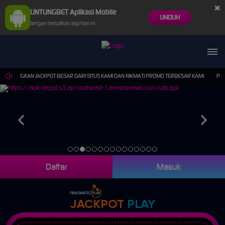
×
UNTUNGBET Aplikasi Mobile
UNDUH
Jangan tampilkan lagi hari ini
 MENANGKAN JACKPOT BESAR DARI SITUS KAMI DAN NIKMATI PROMO TERBESAR KAMI
Pemeli
Daftar
Masuk
JACKPOT
PLAY