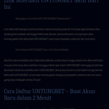
Link Alternatif UNTUNGBET Aktif Hari
Ini
Mengapa Link Alternatif UNTUNGBET Diperlukan?
Link alternatif sangat anda butuhkan karena kadang sebuah link bisa saja terblokir atau
sedang bermasalah sehingga tidak bisa dibuka. Jadi anda perlu menyimpan atau
menanyakan link alternatif UNTUNGBET resmi kami kepada customer service kami.
Cara Akses UNTUNGBET Jika Link Utama Diblokir
Jika link utama terblokir dan tidak bisa diakses, anda bisa menggunakan link alternatif kami
maupun link amp atau bahkan menggunakan apk resmi UNTUNGBET sehingga anda bisa
kembali masuk ke website resmi UNTUNGBET. Jika anda menemui kendala mengenai link
alternatif UNTUNGBET, anda bisa menanyakan langsung kepada customer service kami
yang siap melayani anda 24 jam
Cara Daftar UNTUNGBET – Buat Akun
Baru dalam 2 Menit