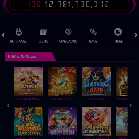
IDR
12,701,801,776
HOT GAMES
SLOTS
LIVE CASINO
RACE
TOGEL
OL
GAME POPULER
GATES OF OLYMPUS POP
TREASURES OF AZTEC
GOYANG GAIB
WUKONG - BLACK SCATTER
DJ BOOM BOOM
SUPER ELEMENTS 2
PIRATE QUEST 1